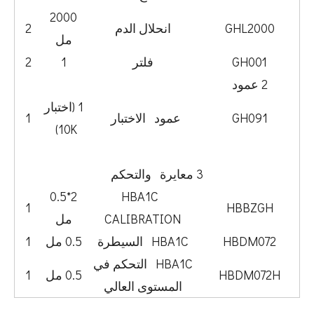
2000
GHL2000
انحلال الدم
2
مل
GH001
فلتر
1
2
2 عمود
1 (اختبار
GH091
عمود الاختبار
1
10K)
3 معايرة والتحكم
2*0.5
HBA1C
1
HBBZGH
CALIBRATION
مل
HBDM072
HBA1C السيطرة
0.5 مل
1
HBA1C التحكم في
HBDM072H
0.5 مل
1
المستوى العالي