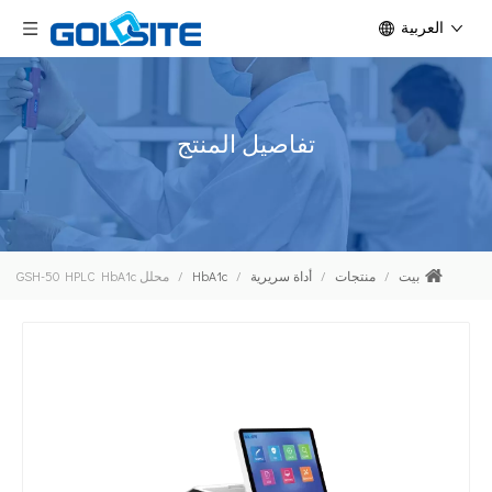
العربية
تفاصيل المنتج
بيت
/
منتجات
/
أداة سريرية
/
HbA1c
/
محلل GSH-50 HPLC HbA1c