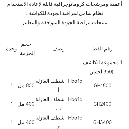
أعمدة ومرشحات كروماتوجرافية قابلة لإعادة الاستخدام
نظام شامل لمراقبة الجودة للكواشف
منتجات مراقبة الجودة المتوافقة والمعايير
حجم
رقم القط
وصف
وحدة
الحزمة
1 مجموعة الكاشف
(350 اختبار)
Hba1c شطف العازلة
GH1800
800 مل
1
أ
Hba1c شطف العازلة
GH2400
400 مل
1
ب
Hba1c شطف العازلة
GH3400
400 مل
1
ج