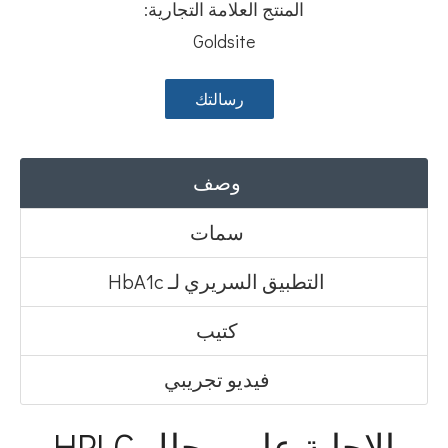
المنتج العلامة التجارية:
Goldsite
رسالتك
وصف
سمات
التطبيق السريري لـ HbA1c
كتيب
فيديو تجريبي
الإجابة على محلل HPLC