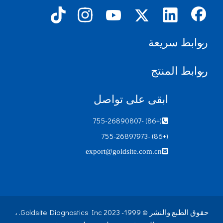
روابط سريعة
روابط المنتج
ابقى على تواصل
(+86) -755-26890807

(+86) -755-26897973
export@goldsite.com.cn

حقوق الطبع والنشر © 1999- 2023 Goldsite Diagnostics Inc. ،