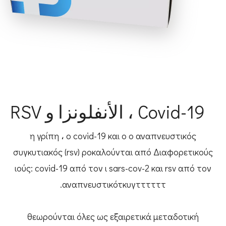
Covid-19 ، الأنفلونزا و RSV
η γρίπη ، ο covid-19 και ο ο αναπνευστικός
συγκυτιακός (rsv) ροκαλούνται από Διαφορετικούς
ιούς: covid-19 από τον ι sars-cov-2 και rsv από τον
αναπνευστικότκυγττττττ.
θεωρούνται όλες ως εξαιρετικά μεταδοτική