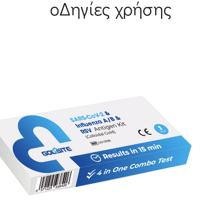
οΔηγίες χρήσης