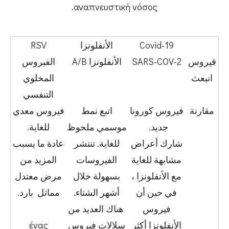
αναπνευστική νόσος.
Covid-19
الأنفلونزا
RSV
فيروس
SARS-COV-2
الأنفلونزا A/B
الفيروس
انبعث
المخلوي
التنفسي
مقارنة
فيروس كورونا
اتبع نمط
فيروس معدي
جديد.
موسمي ملحوظ
للغاية.
شارك أعراض
للغاية. تنتشر
عادة ما يسبب
مشابهة للغاية
الفيروسات
المزيد من
مع الأنفلونزا ،
بسهولة خلال
مرض معتدل
في حين أن
أشهر الشتاء.
مماثل بارد.
فيروس
هناك العديد من
الأنفلونزا أكثر
سلالات فيروس
ένας