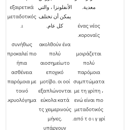
معدية.
الأنفلونزا ، والتي
εξαιρετικά
يمكن أن تختلف
μεταδοτικός
ένας νέος
كل عام.
ι.
κοροναϊς.
συνήθως
ακολθούν ένα
προκαλεί πιο
πολύ
μοιράζεται
ήπια
αιοσημείωτο
πολύ
ασθένεια
εποχικό
παρόμοια
παρόμοια με
μοτίβο. οι οοί
συμπτώματα
τοινό
εξαπλώνονται
με τη γρίπη ،
κρυολόγημα.
εύκολα κατά
ενώ είναι πιο
τς χειμερινούς
μεταδοτικός
μήνες.
από τ ο ι γ γρί.
υπάρχουν