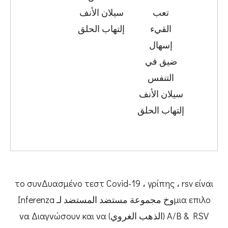
تعب
سيلان الأنف
القيء
إلتهاب الحلق
إسهال
ضيق في
التنفس
سيلان الأنف
إلتهاب الحلق
το συνΔυασμένο τεστ Covid-19 ، γρίπης ، rsv είναι
μια επιλοوخ مجموعة مستضد المستضد لـ Inferenza
A/B & RSV (الذهب الغروي) να Διαγνώσουν και να