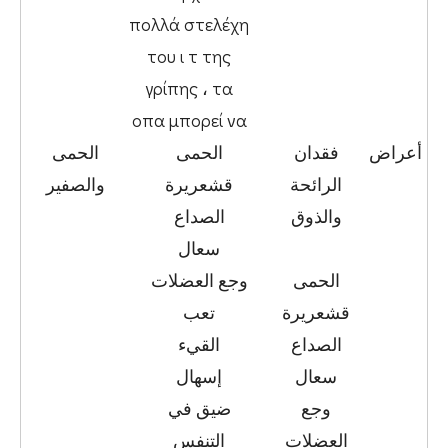
πολλά στελέχη
του ι τ της
γρίπης ، τα
οπα μπορεί να
أعراض
فقدان
الحمى
الحمى
الرائحة
قشعريرة
والصفير
والذوق
الصداع
سعال
الحمى
وجع العضلات
قشعريرة
تعب
الصداع
القيء
سعال
إسهال
وجع
ضيق في
العضلات
التنفس