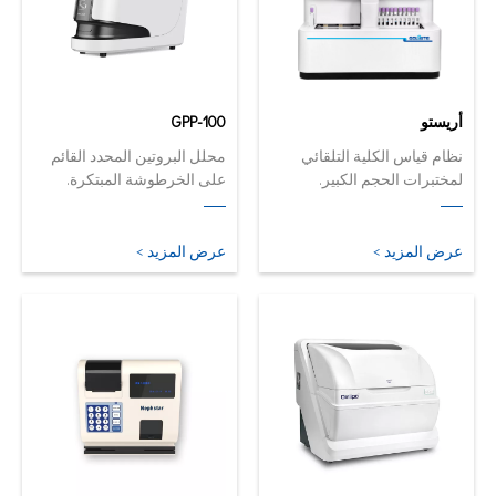
أريستو
GPP-100
نظام قياس الكلية التلقائي
محلل البروتين المحدد القائم
لمختبرات الحجم الكبير.
على الخرطوشة المبتكرة.
محلل التلقائي والكمي الآن في
أصغر وأذكى أشكاله.
عرض المزيد >
عرض المزيد >