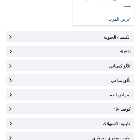
السريع لـ HbA1C و CRP و
mALB و SAA.
عرض المزيد >
الكيمياء الحيوية
HbA1c
تلألؤ كيميائي
تألق مناعي
أمراض الدم
كوفيد -19
قابلية الاستهلاك
طبيب بيطري - بيطري