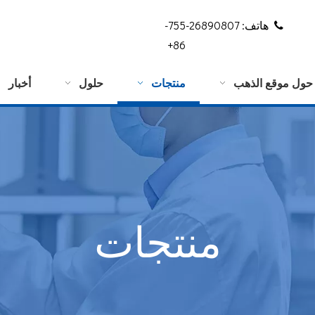
هاتف: 26890807-755-

86+
حول موقع الذهب
منتجات
حلول
أخبار
منتجات