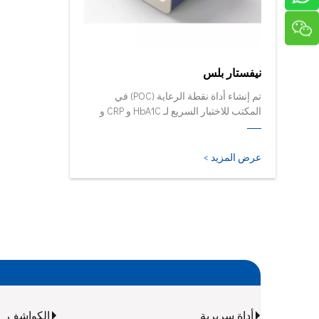
نيفستار بلس
تم إنشاء أداة نقطة الرعاية (POC) في
المكتب للاختبار السريع لـ HbA1C و CRP و
mALB و SAA.
عرض المزيد >
أداة سريرية
الكواشف