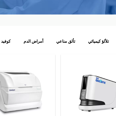
تلألؤ كيميائي
تألق مناعي
أمراض الدم
كوفيد -19