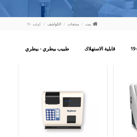
بيت
/
منتجات
/
الكواشف
/
كوفيد -19
قابلية الاستهلاك
طبيب بيطري - بيطري
أتمتة 