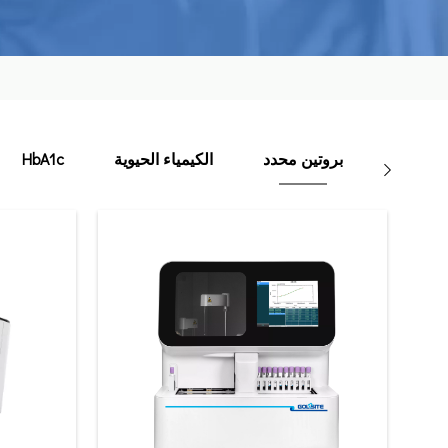
بروتين محدد
الكيمياء الحيوية
HbA1c