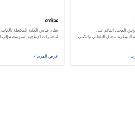
omlipo
تين المحدد القائم على
نظام قياس الكلية المكتظة بالكامل
المبتكرة. محلل التلقائي والكمي
لمختبرات الإنتاجية المتوسطة إلى ا
صغر وأذكى أشكاله.
حجمها.
د >
عرض المزيد >