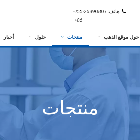
هاتف: 26890807-755-

86+
حول موقع الذهب
منتجات
حلول
أخبار
منتجات