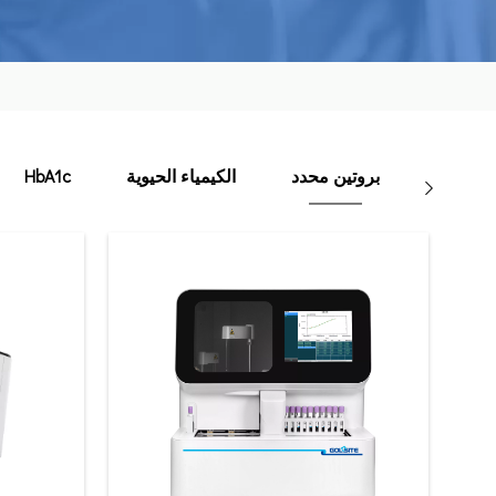
بروتين محدد
الكيمياء الحيوية
HbA1c