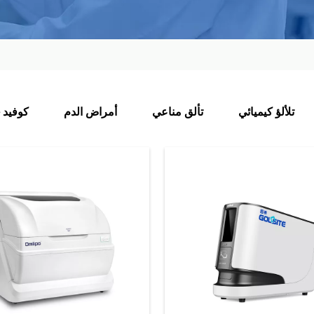
تلألؤ كيميائي
تألق مناعي
أمراض الدم
كوفيد -19