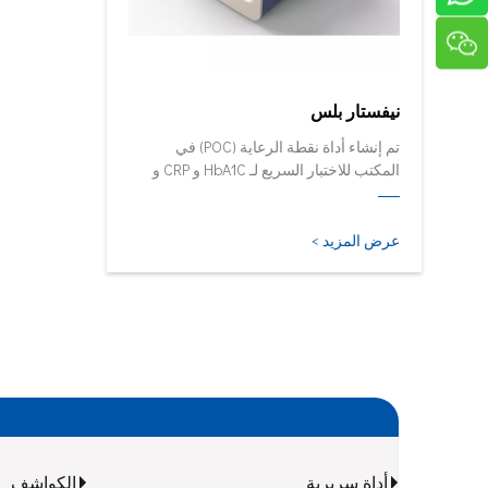
نيفستار بلس
تم إنشاء أداة نقطة الرعاية (POC) في
المكتب للاختبار السريع لـ HbA1C و CRP و
mALB و SAA.
عرض المزيد >
أداة سريرية
الكواشف