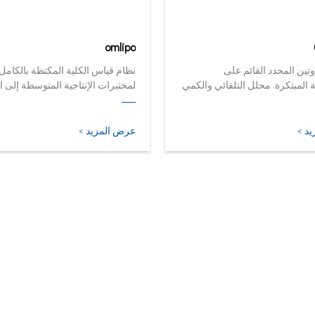
omlipo
تين المحدد القائم على
نظام قياس الكلية المكتظة بالكامل
المبتكرة. محلل التلقائي والكمي
لمختبرات الإنتاجية المتوسطة إلى ا
صغر وأذكى أشكاله.
حجمها.
د >
عرض المزيد >