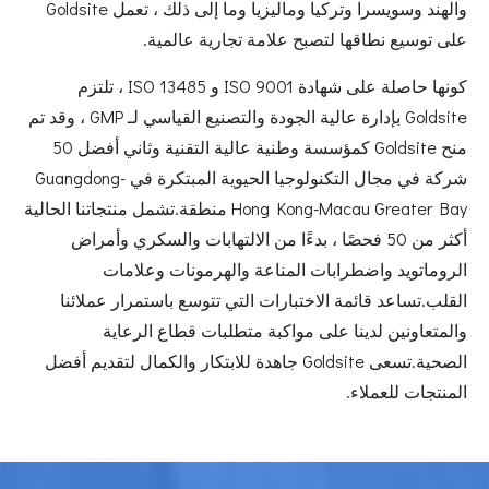
والهند وسويسرا وتركيا وماليزيا وما إلى ذلك ، تعمل Goldsite
على توسيع نطاقها لتصبح علامة تجارية عالمية.
كونها حاصلة على شهادة ISO 9001 و ISO 13485 ، تلتزم
Goldsite بإدارة عالية الجودة والتصنيع القياسي لـ GMP ، وقد تم
منح Goldsite كمؤسسة وطنية عالية التقنية وثاني أفضل 50
شركة في مجال التكنولوجيا الحيوية المبتكرة في Guangdong-
Hong Kong-Macau Greater Bay منطقة.تشمل منتجاتنا الحالية
أكثر من 50 فحصًا ، بدءًا من الالتهابات والسكري وأمراض
الروماتويد واضطرابات المناعة والهرمونات وعلامات
القلب.تساعد قائمة الاختبارات التي تتوسع باستمرار عملائنا
والمتعاونين لدينا على مواكبة متطلبات قطاع الرعاية
الصحية.تسعى Goldsite جاهدة للابتكار والكمال لتقديم أفضل
المنتجات للعملاء.