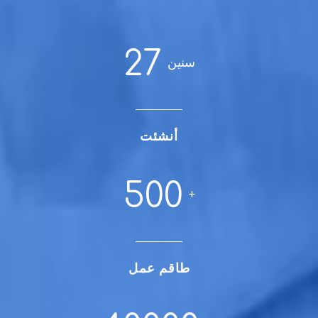
27
سنين
أنشئت
500
+
طاقم عمل