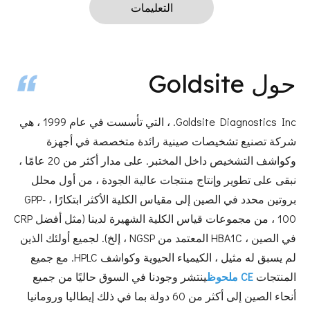
التعليمات
حول Goldsite
Goldsite Diagnostics Inc. ، التي تأسست في عام 1999 ، هي
شركة تصنيع تشخيصات صينية رائدة متخصصة في أجهزة
وكواشف التشخيص داخل المختبر. على مدار أكثر من 20 عامًا ،
نبقى على تطوير وإنتاج منتجات عالية الجودة ، من أول محلل
بروتين محدد في الصين إلى مقياس الكلية الأكثر ابتكارًا ، GPP-
100 ، من مجموعات قياس الكلية الشهيرة لدينا (مثل أفضل CRP
في الصين ، HBA1C المعتمد من NGSP ، إلخ). لجميع أولئك الذين
لم يسبق له مثيل ، الكيمياء الحيوية وكواشف HPLC. مع جميع
المنتجات
CE ملحوظ
ينتشر وجودنا في السوق حاليًا من جميع
أنحاء الصين إلى أكثر من 60 دولة بما في ذلك إيطاليا ورومانيا