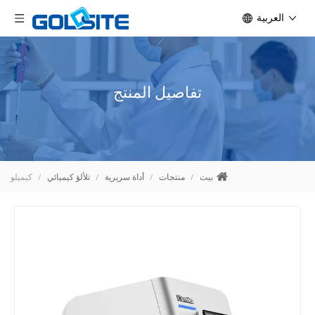
العربية
تفاصيل المنتج
بيت
/
منتجات
/
أداة سريرية
/
تلألؤ كيميائي
/
كيميلو