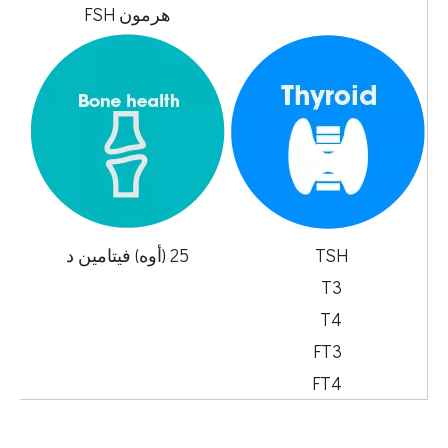
هرمون FSH
TSH
25 (أوه) فيتامين د
T3
T4
FT3
FT4